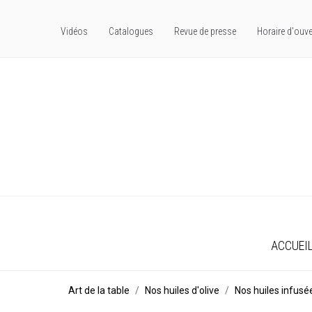
Vidéos
Catalogues
Revue de presse
Horaire d'ouve
ACCUEI
Art de la table
Nos huiles d'olive
Nos huiles infusé