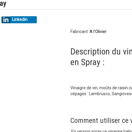
ray
Linkedin
Fabricant:
A l'Olivier
Description du v
en Spray :
Vinaigre de vin, moûts de raisin c
cépages : Lambrusco, Sangiovese,
Comment utiliser ce 
En version spray ce vinaigre bal