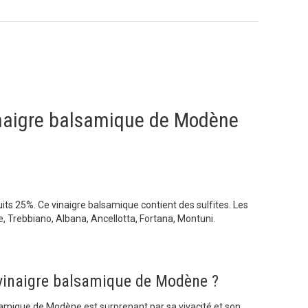
inaigre balsamique de Modène
uits 25%. Ce vinaigre balsamique contient des sulfites. Les
 Trebbiano, Albana, Ancellotta, Fortana, Montuni.
vinaigre balsamique de Modène ?
samique de Modène est surprenant par sa vivacité et son