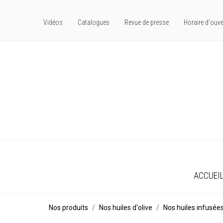
Vidéos
Catalogues
Revue de presse
Horaire d'ouve
ACCUEI
Nos produits
Nos huiles d'olive
Nos huiles infusée