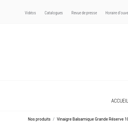
Vidéos
Catalogues
Revue de presse
Horaire d'ouve
ACCUEI
Nos produits
Vinaigre Balsamique Grande Réserve 10 a