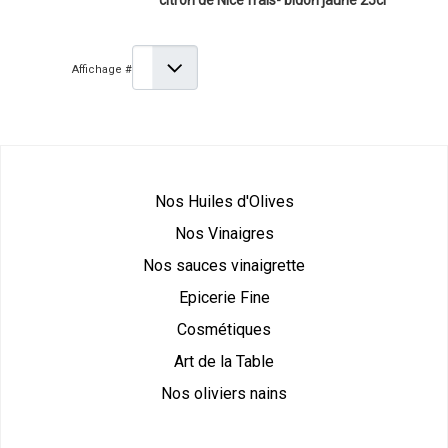
citron de Nice frais- bidon jaune 25cl
Affichage #
Nos Huiles d'Olives
Nos Vinaigres
Nos sauces vinaigrette
Epicerie Fine
Cosmétiques
Art de la Table
Nos oliviers nains