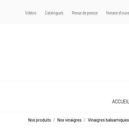
Vidéos
Catalogues
Revue de presse
Horaire d'ouve
ACCUEI
Nos produits
Nos vinaigres
Vinaigres balsamiques