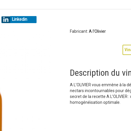
l
Linkedin
Fabricant:
A l'Olivier
Vin
Description du vin
A L’OLIVIER vous emmène à la déc
nectars incontournables pour dég
secret de la recette A L’OLIVIER 
homogénéisation optimale.