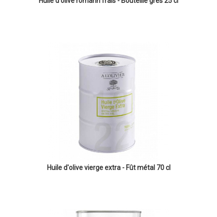
Huile d'olive romarin frais - Bouteille grès 25 cl
Huile d'olive vierge extra - Fût métal 70 cl