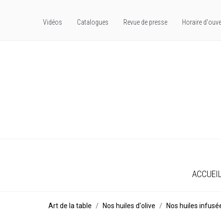
Vidéos
Catalogues
Revue de presse
Horaire d'ouve
ACCUEI
Art de la table
Nos huiles d'olive
Nos huiles infusé