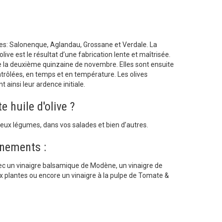
lives: Salonenque, Aglandau, Grossane et Verdale. La
olive est le résultat d’une fabrication lente et maîtrisée.
r de la deuxième quinzaine de novembre. Elles sont ensuite
trôlées, en temps et en température. Les olives
ainsi leur ardence initiale.
e huile d'olive ?
ux légumes, dans vos salades et bien d’autres.
nements :
ec un vinaigre balsamique de Modène, un vinaigre de
ux plantes ou encore un vinaigre à la pulpe de Tomate &