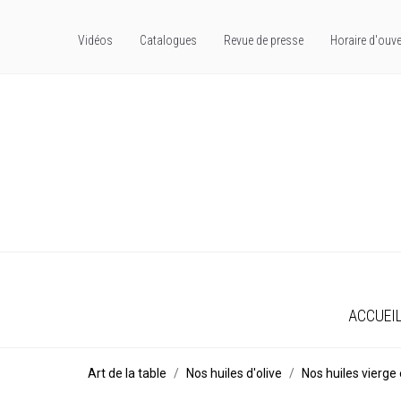
Vidéos
Catalogues
Revue de presse
Horaire d'ouve
ACCUEI
Art de la table
Nos huiles d'olive
Nos huiles vierge