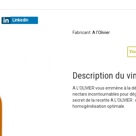
l
Linkedin
Fabricant:
A l'Olivier
Vin
Description du vin
A L’OLIVIER vous emmène à la déc
nectars incontournables pour dég
secret de la recette A L’OLIVIER 
homogénéisation optimale.