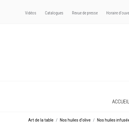
Vidéos
Catalogues
Revue de presse
Horaire d'ouve
ACCUEI
Art de la table
Nos huiles d'olive
Nos huiles infusé