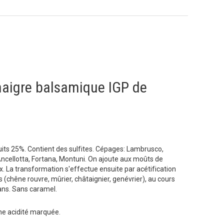
naigre balsamique IGP de
cuits 25%. Contient des sulfites. Cépages: Lambrusco,
ncellotta, Fortana, Montuni. On ajoute aux moûts de
eux. La transformation s'effectue ensuite par acétification
 (chêne rouvre, mûrier, châtaignier, genévrier), au cours
ans. Sans caramel.
ne acidité marquée.