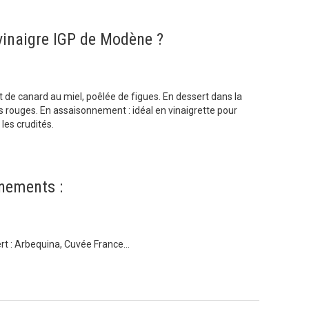
vinaigre IGP de Modène ?
et de canard au miel, poêlée de figues. En dessert dans la
s rouges. En assaisonnement : idéal en vinaigrette pour
les crudités.
nements :
Vert : Arbequina, Cuvée France…