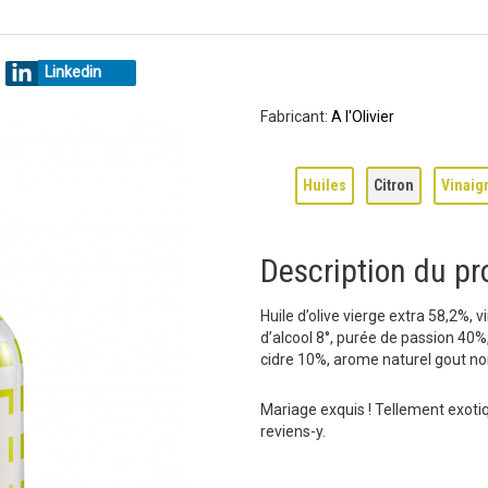
Linkedin
Fabricant:
A l'Olivier
Huiles
Citron
Vinaig
Description du pr
Huile d’olive vierge extra 58,2%, v
d’alcool 8°, purée de passion 40%
cidre 10%, arome naturel gout noix
Mariage exquis ! Tellement exotiq
reviens-y.