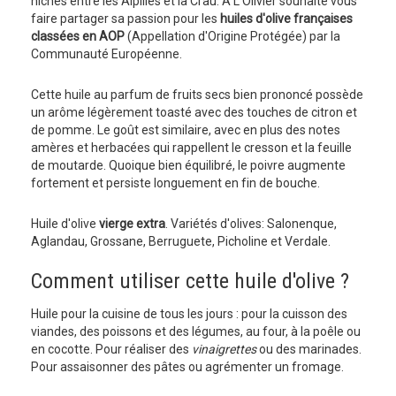
nichés entre les Alpilles et la Crau. A L'Olivier souhaite vous
faire partager sa passion pour les
huiles d'olive françaises
classées en AOP
(Appellation d'Origine Protégée) par la
Communauté Européenne.
Cette huile au parfum de fruits secs bien prononcé possède
un arôme légèrement toasté avec des touches de citron et
de pomme. Le goût est similaire, avec en plus des notes
amères et herbacées qui rappellent le cresson et la feuille
de moutarde. Quoique bien équilibré, le poivre augmente
fortement et persiste longuement en fin de bouche.
Huile d'olive
vierge extra
. Variétés d'olives: Salonenque,
Aglandau, Grossane, Berruguete, Picholine et Verdale.
Comment utiliser cette huile d'olive ?
Huile pour la cuisine de tous les jours : pour la cuisson des
viandes, des poissons et des légumes, au four, à la poêle ou
en cocotte. Pour réaliser des
vinaigrettes
ou des marinades.
Pour assaisonner des pâtes ou agrémenter un fromage.