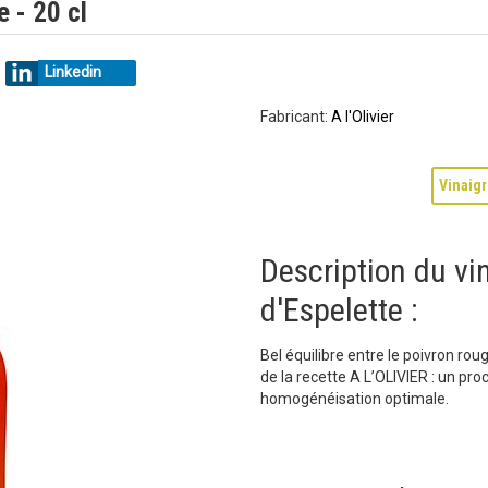
e - 20 cl
Linkedin
Fabricant:
A l'Olivier
Vinaigr
Description du vi
d'Espelette :
Bel équilibre entre le poivron rou
de la recette A L’OLIVIER : un pr
homogénéisation optimale.