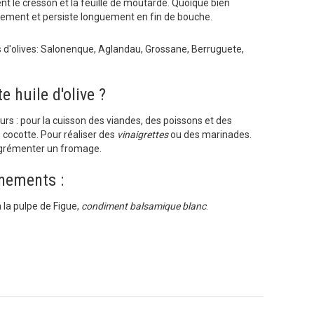
t le cresson et la feuille de moutarde. Quoique bien
rtement et persiste longuement en fin de bouche.
s d'olives: Salonenque, Aglandau, Grossane, Berruguete,
e huile d'olive ?
jours : pour la cuisson des viandes, des poissons et des
n cocotte. Pour réaliser des
vinaigrettes
ou des marinades.
agrémenter un fromage.
nements :
 la pulpe de Figue,
condiment balsamique blanc
.