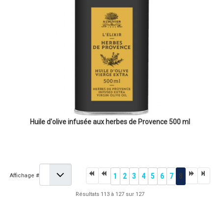
Huile d'olive infusée aux herbes de Provence 500 ml
1
2
3
4
5
6
7
8
Affichage #
Résultats 113 à 127 sur 127