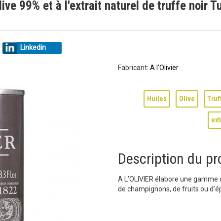
'olive 99% et à l'extrait naturel de truffe noi
Linkedin
Fabricant:
A l'Olivier
Huiles
Olive
Truf
ext
Description du pr
A L’OLIVIER élabore une gamme d’h
de champignons, de fruits ou d’ép