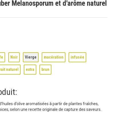
r Tuber Melanosporum et d'arôme naturel
fe
Noir
Vierge
macération
infusée
rait naturel
extra
brun
oduit:
uiles d’olive aromatisées à partir de plantes fraîches,
ices, selon une recette originale de capture des saveurs.