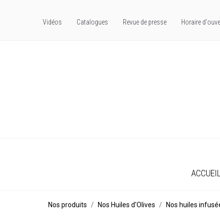
Vidéos
Catalogues
Revue de presse
Horaire d'ouve
ACCUEI
Nos produits
Nos Huiles d'Olives
Nos huiles infusé