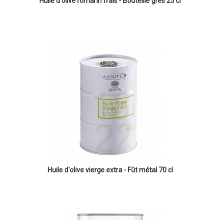
Huile d'olive romarin frais - Bouteille grès 25 cl
Huile d'olive vierge extra - Fût métal 70 cl